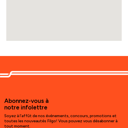
Voir les directions
Filgo
950 Boulevard Dionne
St-Georges, Québec, G5Y 3T9
418 221-6299
Lave-autos
Bornes électriques
Diesel
Station-service Shell
Abonnez-vous à
Voir les directions
notre infolettre
Soyez à l’affût de nos événements, concours, promotions et
Filgo
toutes les nouveautés Filgo! Vous pouvez vous désabonner à
tout moment.