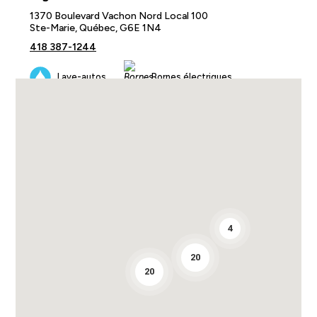
1370 Boulevard Vachon Nord Local 100
Ste-Marie, Québec, G6E 1N4
418 387-1244
Lave-autos
Bornes électriques
Diesel
Station-service Sonic
Voir les directions
Filgo
14920 Boulevard Lacroix
St-Georges, Québec, G5Y 1R6
4
418 228-0051
20
Lave-autos
Bornes électriques
20
Diesel
Station-service Shell